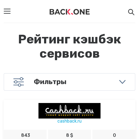
Рейтинг кэшбэк
сервисов
Фильтры
cashback.ru
843
8 $
0