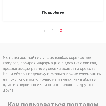
Подробнее
2
1
Мы помогаем найти лучшие кэшбэк сервисы для
каждого, собирая информацию о десятках сайтов,
предлагающих разные условия возврата средств.
Наши обзоры подскажут, сколько можно сэкономить
на покупках в популярных магазинах, как выбрать
один из сервисов и чем они отличаются друг от
друга.
Как пользоваться порталом