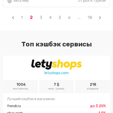
Весь мир
Отдых и туризм
2
1
3
4
5
6
...
18
Топ кэшбэк сервисы
letyshops.com
1006
7 $
218
магазинов
мин. сумма
отзывов
Лучший кэшбэк в магазинах
frendi.ru
до 3.25%