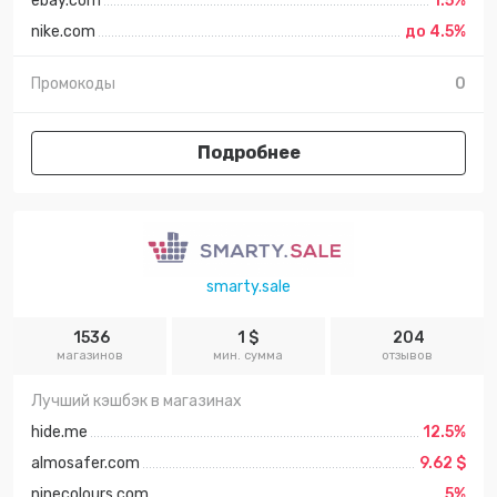
ebay.com
1.5%
nike.com
до 4.5%
Промокоды
0
Подробнее
smarty.sale
1536
1 $
204
магазинов
мин. сумма
отзывов
Лучший кэшбэк в магазинах
hide.me
12.5%
almosafer.com
9.62 $
ninecolours.com
5%