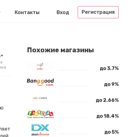
Регистрация
г
Контакты
Вход
.
Похожие магазины
я
эка
до 3.7%
до 9%
до 2.66%
ию
до 18.4%
ляет
до 5%
лей,