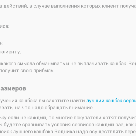
а действий, в случае выполнения которых клиент получа
иса;
е;
 клиенту.
икакого смысла обманывать и не выплачивать кэшбэк. Ве
 получит свою прибыль.
Размеров
лучения кэшбэка вы захотите найти
лучший кэшбэк серв
азать, на что надо обращать внимание.
ьку если не каждый, то многие покупатели хотят получит
вы будете сравнивать условия сервисов каждый раз, как 
поиск лучшего кэшбэка Водника надо осуществлять пер