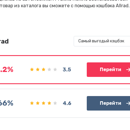
овар из каталога вы сможете с помощью кэшбэка Allrad.
rad
Самый выгодый кэшбэк
4.2%
3.5
Перейти
.66%
4.6
Перейти