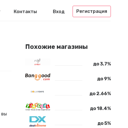
Регистрация
г
Контакты
Вход
Похожие магазины
до 3.7%
до 9%
до 2.66%
до 18.4%
 вы
до 5%