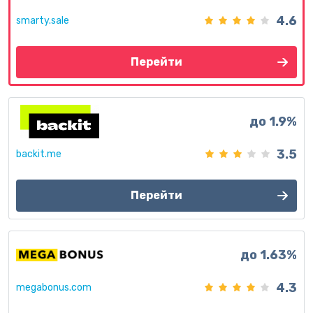
4.6
smarty.sale
Перейти
до 1.9%
3.5
backit.me
Перейти
до 1.63%
4.3
megabonus.com