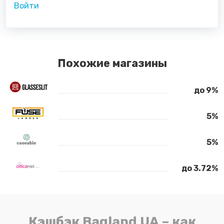
Войти
Похожие магазины
до 9%
5%
5%
до 3.72%
Кэшбэк Bagland UA – как