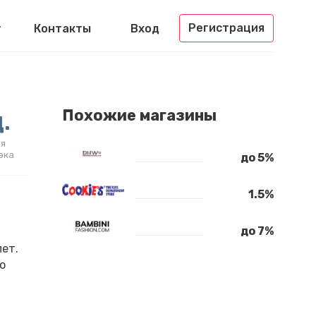
Регистрация
г
Контакты
Вход
.
Похожие магазины
я
эка
до 5%
1.5%
до 7%
лет.
о