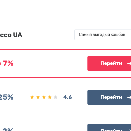
icco UA
Самый выгодый кэшбэк
 7%
Перейти
.25%
4.6
Перейти