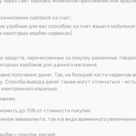
 через сайт кэшбэка, мобильное приложение или брауз
зачисление cashback на счет;
ым удобным для вас способом: на счет вашего мобильно
а некоторых кэшбэк-сервисах).
 средств, перечисленных за покупку различных товаро
ыгодных кэшбэков для данного магазина.
вия получения денег. Так, на большей части сервисов в
. Способы вывода денег также могут отличаться - есть
электронного кошелька.
овиям:
номить до 70% от стоимости покупки.
жном эквиваленте, так и в виде временного увеличения
шбэк с покупок друзей.