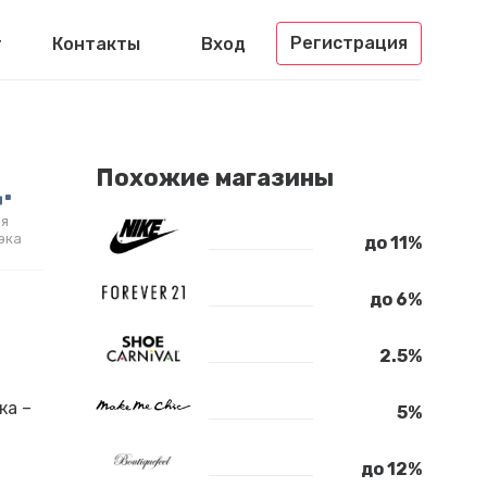
Регистрация
г
Контакты
Вход
.
Похожие магазины
я
эка
до 11%
до 6%
2.5%
ка –
5%
до 12%