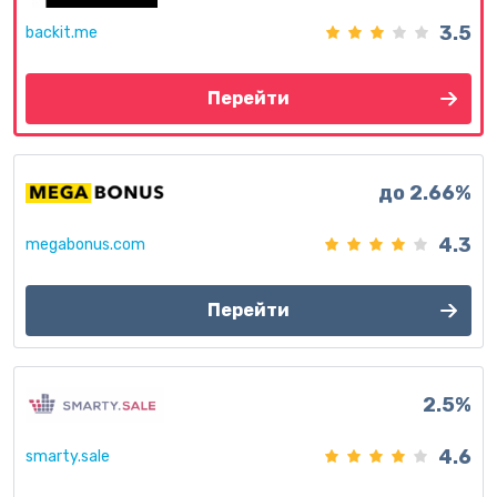
3.5
backit.me
Перейти
до 2.66%
4.3
megabonus.com
Перейти
2.5%
4.6
smarty.sale