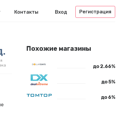
Регистрация
г
Контакты
Вход
д.
Похожие магазины
я
эка
до 2.66%
до 5%
до 6%
ие