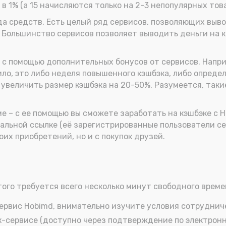
в 1% (а 15 начисляются только на 2-3 непопулярных това
а средств. Есть целый ряд сервисов, позволяющих выво
. Большинство сервисов позволяет выводить деньги на к
 с помощью дополнительных бонусов от сервисов. Напр
ло, это либо неделя повышенного кэшбэка, либо опреде
увеличить размер кэшбэка на 20-50%. Разумеется, таки
е – с ее помощью вы сможете заработать на кэшбэке с 
альной ссылке (её зарегистрированные пользователи се
оих приобретений, но и с покупок друзей.
того требуется всего несколько минут свободного време
ервис Hobimd, внимательно изучите условия сотруднич
-сервисе (доступно через подтверждение по электронно