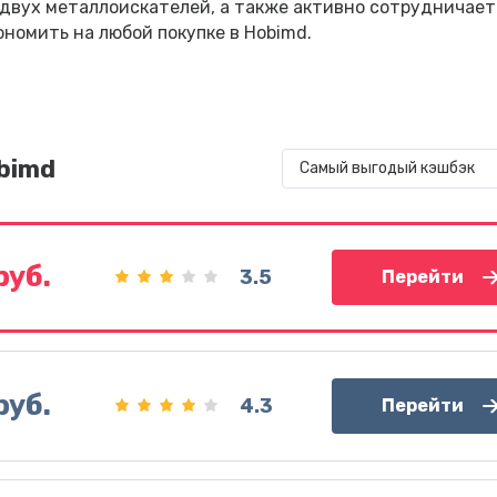
 двух металлоискателей, а также активно сотрудничает
ономить на любой покупке в Hobimd.
bimd
Самый выгодый кэшбэк
руб.
3.5
Перейти
руб.
4.3
Перейти