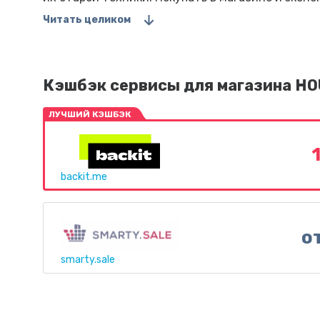
Читать целиком
Кэшбэк сервисы для магазина H
ЛУЧШИЙ КЭШБЭК
backit.me
о
smarty.sale