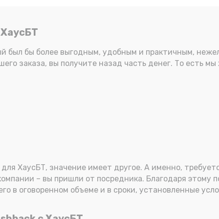
 ХаусБТ
ый был бы более выгодным, удобным и практичным, неже
его заказа, вы получите назад часть денег. То есть мы
для ХаусБТ, значение имеет другое. А именно, требуетс
компании – вы пришли от посредника. Благодаря этому п
его в оговоренном объеме и в сроки, установленные усло
shback с ХаусБТ