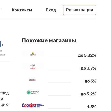
Регистрация
г
Контакты
Вход
.
Похожие магазины
я
эка
до 5.32%
до 3.7%
до 5%
 «под
до 3.2%
 и
ацию
1.5%