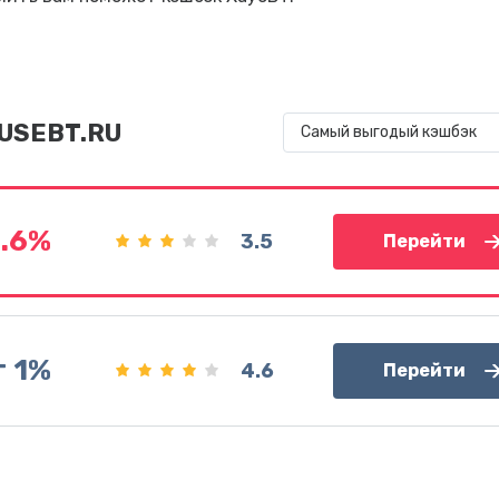
OUSEBT.RU
Самый выгодый кэшбэк
1.6%
3.5
Перейти
т 1%
4.6
Перейти