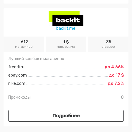
backit.me
612
1 $
35
магазинов
мин. сумма
отзывов
Лучший кэшбэк в магазинах
frendi.ru
до 4.66%
ebay.com
до 17 $
nike.com
до 7.2%
Промокоды
0
Подробнее