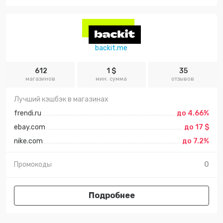
backit.me
612
1 $
35
магазинов
мин. сумма
отзывов
Лучший кэшбэк в магазинах
frendi.ru
до 4.66%
ebay.com
до 17 $
nike.com
до 7.2%
Промокоды
0
Подробнее