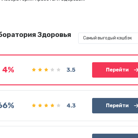
боратория Здоровья
Самый выгодый кэшбэк
 4%
3.5
Перейти
.66%
4.3
Перейти