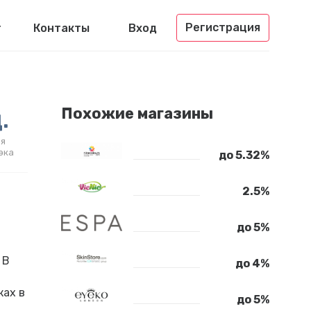
Регистрация
г
Контакты
Вход
.
Похожие магазины
я
эка
до 5.32%
2.5%
до 5%
 В
до 4%
ках в
до 5%