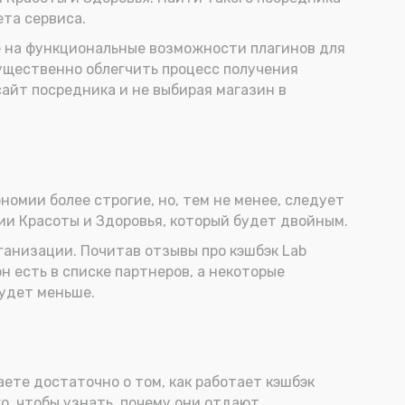
ета сервиса.
е на функциональные возможности плагинов для
существенно облегчить процесс получения
сайт посредника и не выбирая магазин в
номии более строгие, но, тем не менее, следует
ии Красоты и Здоровья, который будет двойным.
ганизации. Почитав отзывы про кэшбэк Lab
он есть в списке партнеров, а некоторые
будет меньше.
аете достаточно о том, как работает кэшбэк
о, чтобы узнать, почему они отдают