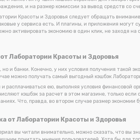
раждения, и на размер комиссии за вывод средств со сч
оратории Красоты и Здоровья следует обращать внимани
аковые у сервиса есть. И плагины, и приложения могут 
можно активировать экономию в один клик, не заходя на 
 от Лаборатории Красоты и Здоровья
но и банки. Конечно, у них условия получения такой эко
лучае можно получать самый выгодный кэшбэк Лаборатор
м и расплачиваться ею, выполняя условия финансовой ор
числяют кэшбэк за расчет в этом магазине, только если 
аниях. Что, правда, во втором случае размер экономии 
эка от Лаборатории Красоты и Здоровья
ериал вы читали внимательно, можно сказать, что вы зн
лишним почитать мнения пользователей. Хотя бы для тог