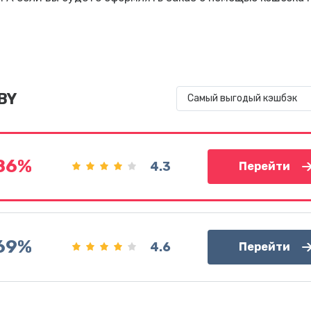
BY
Самый выгодый кэшбэк
.86%
4.3
Перейти
.69%
4.6
Перейти