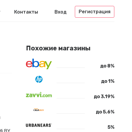
Регистрация
г
Контакты
Вход
Похожие магазины
до 8%
до 1%
до 3.19%
до 5.6%
н
5%
i BY,