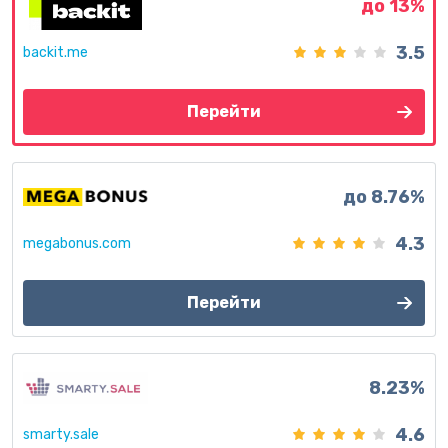
до 13%
3.5
backit.me
Перейти
до 8.76%
4.3
megabonus.com
Перейти
8.23%
4.6
smarty.sale