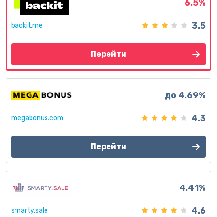
6.5%
3.5
backit.me
Перейти
до 4.69%
4.3
megabonus.com
Перейти
4.41%
4.6
smarty.sale