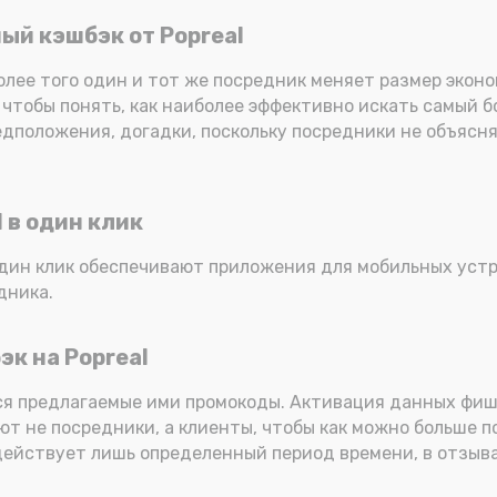
ый кэшбэк от Popreal
олее того один и тот же посредник меняет размер экон
чтобы понять, как наиболее эффективно искать самый бо
едположения, догадки, поскольку посредники не объясн
 в один клик
один клик обеспечивают приложения для мобильных устр
дника.
эк на Popreal
ся предлагаемые ими промокоды. Активация данных фи
вают не посредники, а клиенты, чтобы как можно больше
действует лишь определенный период времени, в отзыва