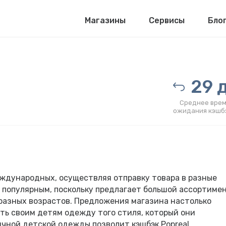
Магазины
Сервисы
Бло
29 д
Среднее врем
ожидания кэшб
еждународных, осуществляя отправку товара в разные
ь популярным, поскольку предлагает большой ассортиме
разных возрастов. Предложения магазина настолько
ть своим детям одежду того стиля, который они
чной детской одежды позволит кэшбэк Popreal.