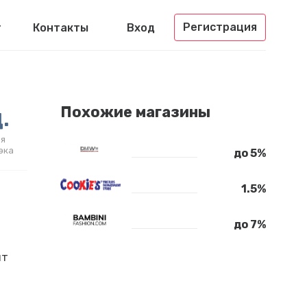
Регистрация
г
Контакты
Вход
.
Похожие магазины
я
эка
до 5%
1.5%
до 7%
нт