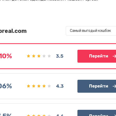
preal.com
Самый выгодый кэшбэк
10%
3.5
Перейти
.06%
4.3
Перейти