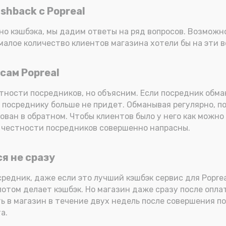
shback с Popreal
но кэшбэка, мы дадим ответы на ряд вопросов. Возможно
емалое количество клиентов магазина хотели бы на эти 
сам Popreal
тности посредников, но объясним. Если посредник обма
 к посреднику больше не придет. Обманывая регулярно, п
ван в обратном. Чтобы клиентов было у него как можно 
в честности посредников совершенно напрасны.
я не сразу
редник, даже если это лучший кэшбэк сервис для Poprea
потом делает кэшбэк. Но магазин даже сразу после опла
ь в магазин в течение двух недель после совершения по
а.