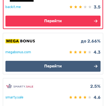
3.5
backit.me
Перейти
до 2.66%
4.3
megabonus.com
Перейти
2.5%
4.6
smarty.sale