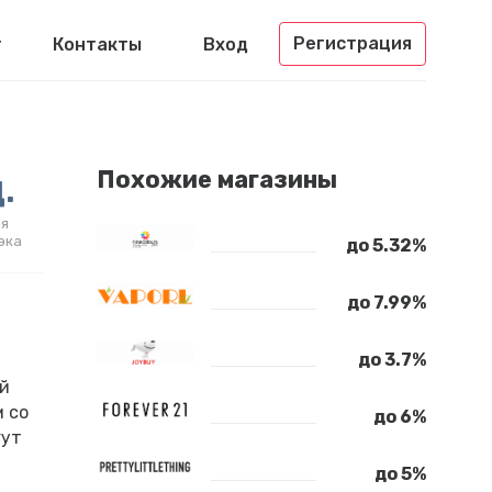
Регистрация
г
Контакты
Вход
.
Похожие магазины
я
эка
до 5.32%
до 7.99%
до 3.7%
ой
м со
до 6%
гут
до 5%