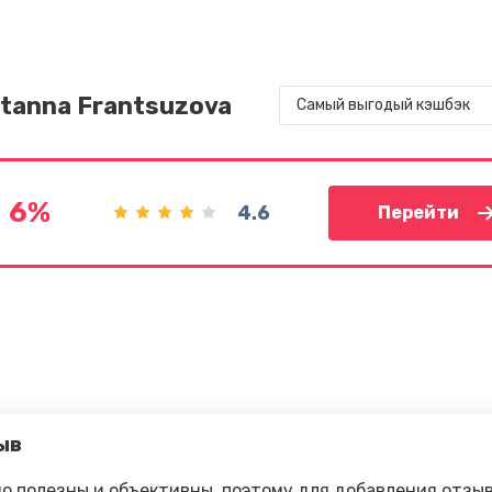
tanna Frantsuzova
Самый выгодый кэшбэк
6%
4.6
Перейти
ыв
о полезны и объективны, поэтому для добавления отзы