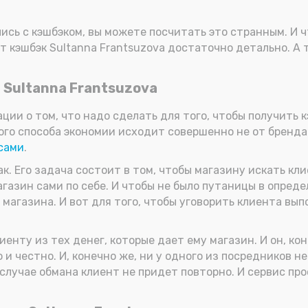
лись с кэшбэком, вы можете посчитать это странным. И 
т кэшбэк Sultanna Frantsuzova достаточно детально. А 
 Sultanna Frantsuzova
ии о том, что надо сделать для того, чтобы получить кэ
го способа экономии исходит совершенно не от бренда 
сами
.
к. Его задача состоит в том, чтобы магазину искать клие
газин сами по себе. И чтобы не было путаницы в определ
 магазина. И вот для того, чтобы уговорить клиента вы
енту из тех денег, которые дает ему магазин. И он, ко
то и честно. И, конечно же, ни у одного из посредников
 случае обмана клиент не придет повторно. И сервис про