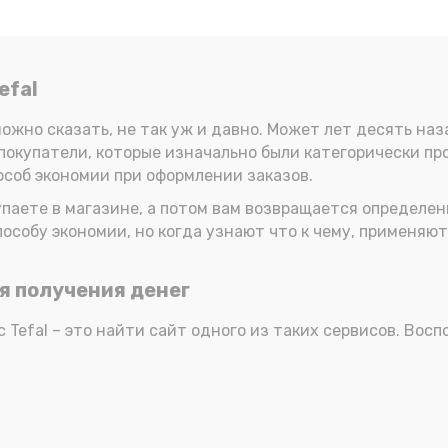
efal
ожно сказать, не так уж и давно. Может лет десять наза
окупатели, которые изначально были категорически прот
соб экономии при оформлении заказов.
окупаете в магазине, а потом вам возвращается определ
особу экономии, но когда узнают что к чему, применяют
ия получения денег
с Tefal – это найти сайт одного из таких сервисов. Вос