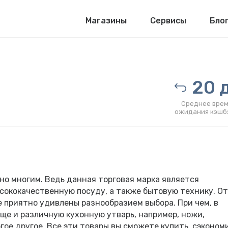
Магазины
Сервисы
Бло
20 д
Среднее врем
ожидания кэшб
но многим. Ведь данная торговая марка является
сококачественную посуду, а также бытовую технику. О
 приятно удивлены разнообразием выбора. При чем, в
ще и различную кухонную утварь, например, ножи,
гое другое. Все эти товары вы сможете купить, сэконом