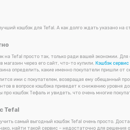
лучший кэшбэк для Tefal. А как долго ждать указано на 
тно
 на Tefal просто так, только ради вашей экономии. Для
 в магазин через его сайт, что-то купили.
Кэшбэк сервис
азина определить, какие именно покупатели пришли от с
елится ими с покупателем, возвращая ему обещанный про
нтов в вопросе кэшбэка приведет к снижению уровня дох
 про кэшбэк Тефаль и увидеть, что очень многие покуп
с Tefal
лучить самый выгодный кэшбэк Tefal очень просто. Дост
нако, найти такой сервис – недостаточно для решения 