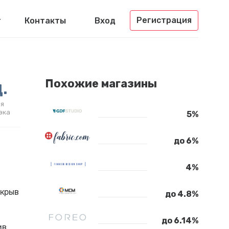
Регистрация
г
Контакты
Вход
.
Похожие магазины
я
эка
5%
до 6%
4%
ткрыв
до 4.8%
до 6.14%
ив