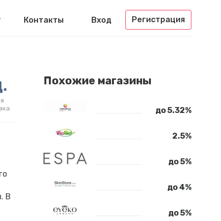
Регистрация
г
Контакты
Вход
.
Похожие магазины
я
эка
до 5.32%
2.5%
до 5%
то
до 4%
. В
до 5%