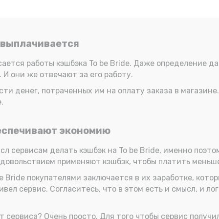
он выплачивается
сается работы кэшбэка To be Bride. Даже определение д
 И они же отвечают за его работу.
сти денег, потраченных им на оплату заказа в магазине.
.
беспечивают экономию
сл сервисам делать кэшбэк на To be Bride, именно поэт
с удовольствием применяют кэшбэк, чтобы платить меньш
e Bride покупателями заключается в их заработке, кото
ел сервис. Согласитесь, что в этом есть и смысл, и лог
от сервиса? Очень просто. Для того чтобы сервис получ