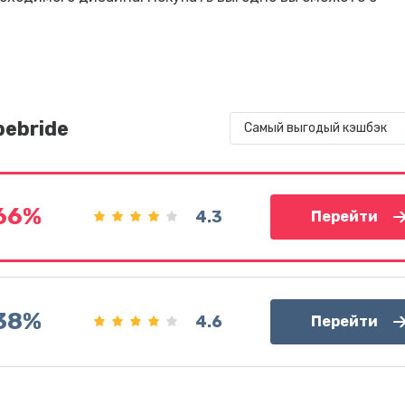
bebride
Самый выгодый кэшбэк
.66%
4.3
Перейти
38%
4.6
Перейти