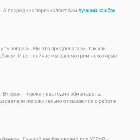
а. А посредник перечисляет вам
лучший кэшбэк
нуть вопросы. Мы это предполагаем, так как
шбэком. И вот сейчас мы рассмотрим некоторые
т. Вторая – также невыгодно обманывать,
ользователи положительно отзываются о работе
а банком. Лучший кэшбэк сервис для УБРиР –