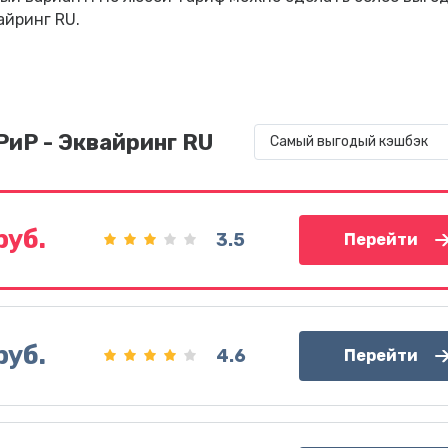
айринг RU.
РиР - Эквайринг RU
Самый выгодый кэшбэк
руб.
3.5
Перейти
руб.
4.6
Перейти