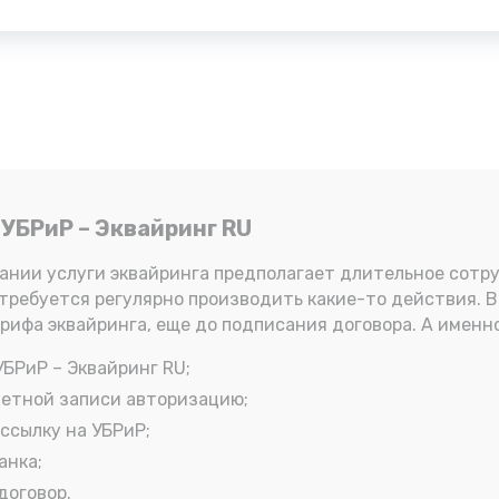
УБРиР – Эквайринг RU
пании услуги эквайринга предполагает длительное сотр
требуется регулярно производить какие-то действия. В
рифа эквайринга, еще до подписания договора. А именно
УБРиР – Эквайринг RU;
учетной записи авторизацию;
ссылку на УБРиР;
анка;
договор.