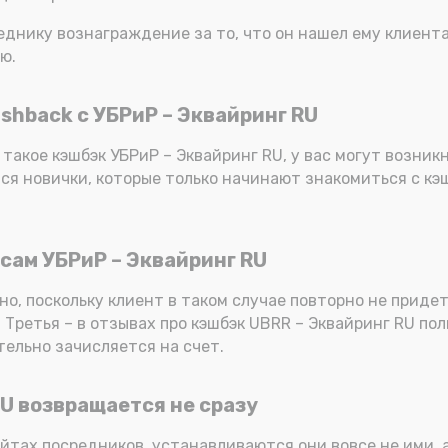
реднику вознаграждение за то, что он нашел ему клиент
ю.
shback с УБРиР – Эквайринг RU
 такое кэшбэк УБРиР – Эквайринг RU, у вас могут возник
ся новички, которые только начинают знакомиться с кэ
сам УБРиР – Эквайринг RU
но, поскольку клиент в таком случае повторно не приде
. Третья – в отзывах про кэшбэк UBRR – Эквайринг RU п
ельно зачисляется на счет.
RU возвращается не сразу
айтах посредников, устанавливаются они вовсе не ими, 