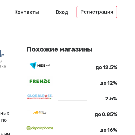
Регистрация
г
Контакты
Вход
.
Похожие магазины
я
эка
до 12.5%
до 12%
2.5%
нных
до 0.85%
 по
до 16%
дным,