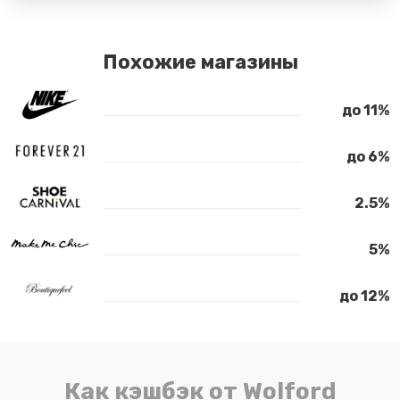
Похожие магазины
до 11%
до 6%
2.5%
5%
до 12%
Как кэшбэк от Wolford