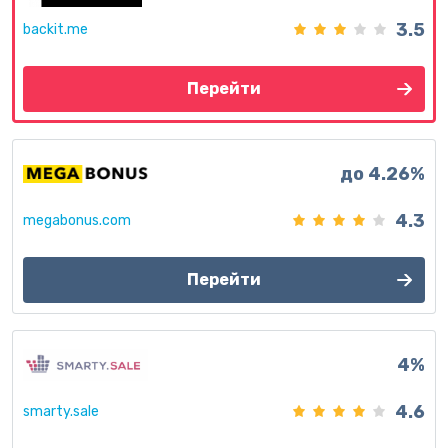
3.5
backit.me
Перейти
до 4.26%
4.3
megabonus.com
Перейти
4%
4.6
smarty.sale