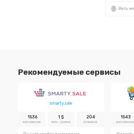
Весь м
Рекомендуемые сервисы
smarty.sale
1536
1 $
204
1543
магазинов
мин. сумма
отзывов
магазино