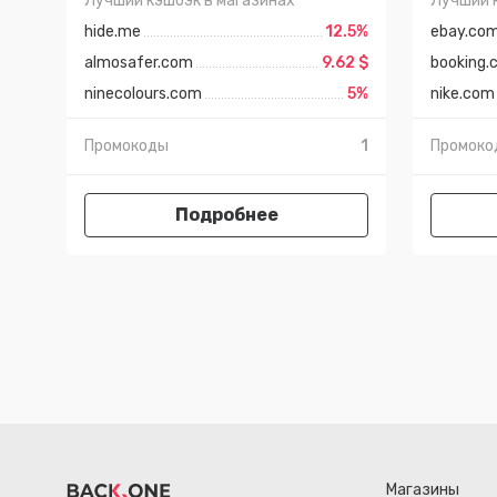
Лучший кэшбэк в магазинах
Лучший 
hide.me
12.5%
ebay.co
almosafer.com
9.62 $
booking.
ninecolours.com
5%
nike.com
Промокоды
1
Промоко
Подробнее
Магазины