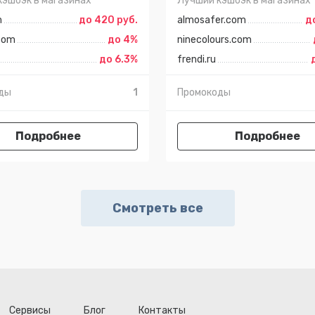
кэшбэк в магазинах
Лучший кэшбэк в магазинах
m
до 420 руб.
almosafer.com
д
com
до 4%
ninecolours.com
до 6.3%
frendi.ru
ды
1
Промокоды
Подробнее
Подробнее
Смотреть все
Сервисы
Блог
Контакты