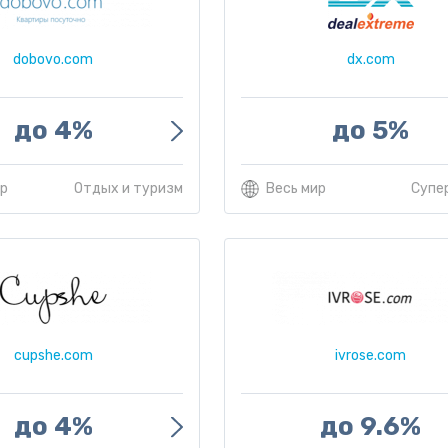
dobovo.com
dx.com
до 4%
до 5%
ир
Отдых и туризм
Весь мир
Супе
cupshe.com
ivrose.com
до 4%
до 9.6%