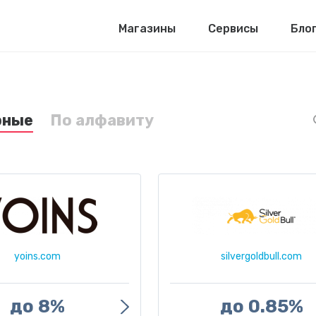
Магазины
Сервисы
Бло
рные
По алфавиту
yoins.com
silvergoldbull.com
до 8%
до 0.85%