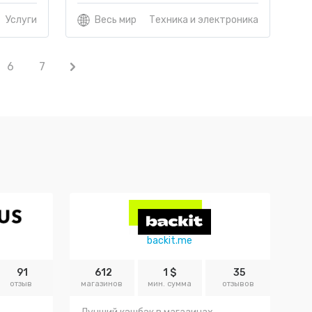
Услуги
Весь мир
Техника и электроника
6
7
backit.me
91
612
1 $
35
отзыв
магазинов
мин. сумма
отзывов