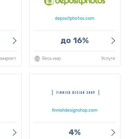
depositphotos.com
до 16%
рмаркет
Весь мир
Услуги
finnishdesignshop.com
4%