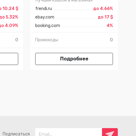
Лучший кэшбэк в магазинах
о 10.24 $
frendi.ru
до 4.66%
до 5.32%
ebay.com
до 17 $
до 4.09%
booking.com
4%
0
Промокоды
0
Подробнее
Подписаться