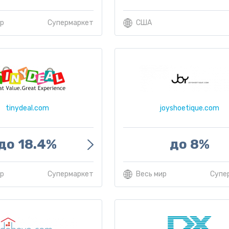
ир
Супермаркет
США
tinydeal.com
joyshoetique.com
до 18.4%
до 8%
ир
Супермаркет
Весь мир
Супе