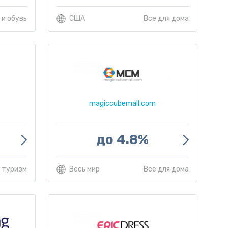
и обувь
США
Все для дома
magiccubemall.com
до 4.8%
 туризм
Весь мир
Все для дома