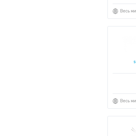
Весь м
s
Весь м