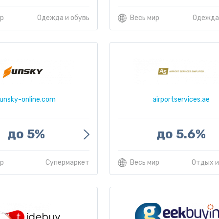
ир
Одежда и обувь
Весь мир
Одежда 
unsky-online.com
airportservices.ae
до 5%
до 5.6%
ир
Супермаркет
Весь мир
Отдых и