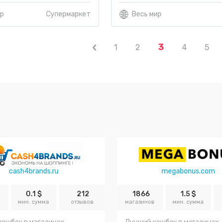
ир
Супермаркет
Весь мир
3
1
2
4
5
cash4brands.ru
megabonus.com
0.1 $
212
1866
1.5 $
в
мин. сумма
отзывов
магазинов
мин. сумма