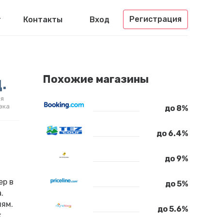
Регистрация
г
Контакты
Вход
.
Похожие магазины
я
эка
до 8%
до 6.4%
до 9%
ер в
до 5%
.
иям.
до 5.6%
к