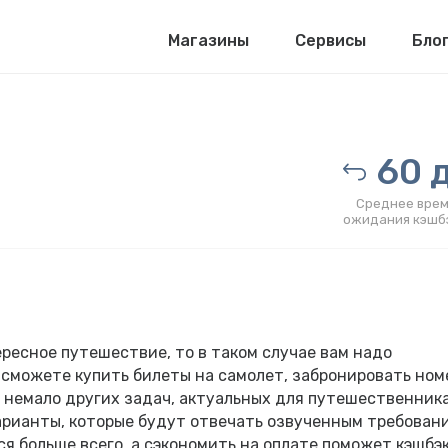
Магазины
Сервисы
Бло
60 д
Среднее врем
ожидания кэшб
ресное путешествие, то в таком случае вам надо
ы сможете купить билеты на самолет, забронировать ном
 немало других задач, актуальных для путешественника
арианты, которые будут отвечать озвученным требован
я больше всего, а сэкономить на оплате поможет кэшбэ