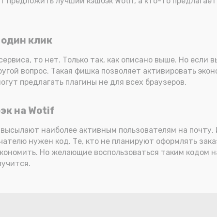
 предложить лучший кэшбэк Wotif, а кто-то предлагает
 один клик
сервиса, то нет. Только так, как описано выше. Но если
 другой вопрос. Такая фишка позволяет активировать эко
огут предлагать плагины не для всех браузеров.
эк на Wotif
 высылают наиболее активным пользователям на почту. 
учателю нужен код. Те, кто не планируют оформлять зак
кономить. Но желающие воспользоваться таким кодом на
лучится.