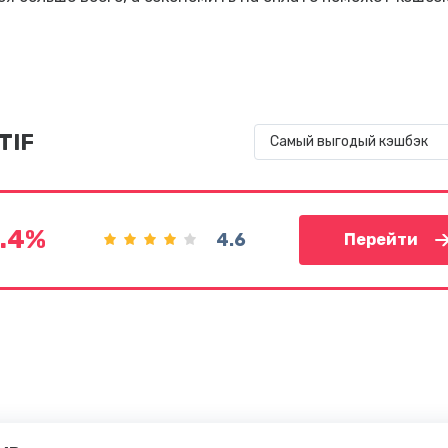
TIF
Самый выгодый кэшбэк
.4%
4.6
Перейти