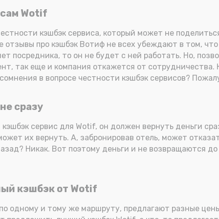
сам Wotif
естности кэшбэк сервиса, который может не поделиться
 отзывы про кэшбэк Вотиф не всех убеждают в том, что
т посредника, то он не будет с ней работать. Но, позв
иент, так еще и компания откажется от сотрудничества.
 сомнения в вопросе честности кэшбэк сервисов? Пожалу
не сразу
 кэшбэк сервис для Wotif, он должен вернуть деньги ср
ожет их вернуть. А, забронировав отель, может отказат
назад? Никак. Вот поэтому деньги и не возвращаются до
ый кэшбэк от Wotif
по одному и тому же маршруту, предлагают разные цены