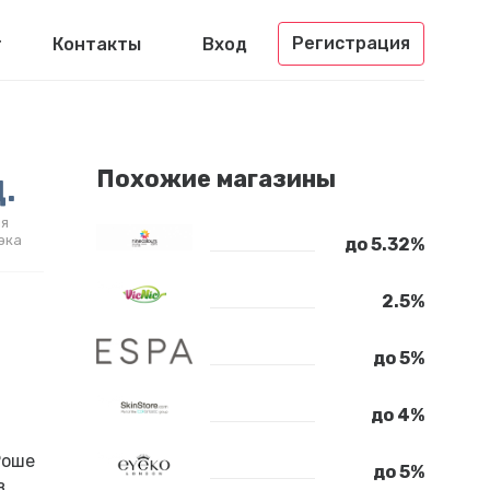
Регистрация
г
Контакты
Вход
.
Похожие магазины
я
эка
до 5.32%
2.5%
до 5%
до 4%
Роше
до 5%
в,