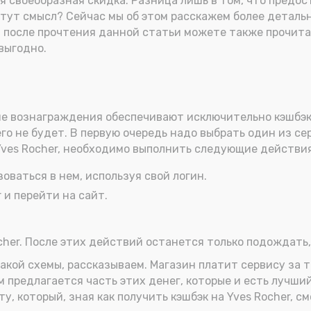
акая своеобразная скидка. Разница лишь в том, что пред
м тут смысл? Сейчас мы об этом расскажем более детальн
после прочтения данной статьи можете также прочитат
выгодно.
ие вознаграждения обеспечивают исключительно кэшбэк с
го не будет. В первую очередь надо выбрать один из се
ves Rocher, необходимо выполнить следующие действия
оваться в нем, используя свой логин.
 и перейти на сайт.
ocher. После этих действий останется только подождать,
такой схемы, рассказываем. Магазин платит сервису за т
 предлагается часть этих денег, которые и есть лучший
ту, который, зная как получить кэшбэк на Yves Rocher, с