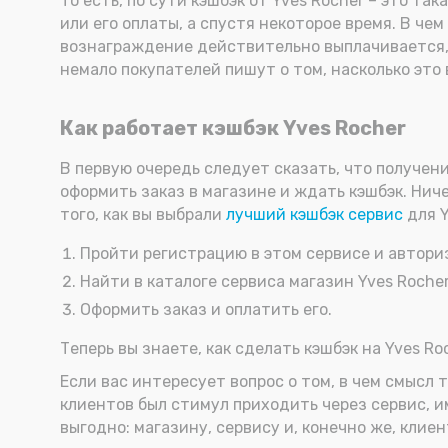
То есть, по сути кэшбэк от Yves Rocher – это т
или его оплаты, а спустя некоторое время. В че
вознаграждение действительно выплачивается, 
немало покупателей пишут о том, насколько это 
Как работает кэшбэк Yves Rocher
В первую очередь следует сказать, что получен
оформить заказ в магазине и ждать кэшбэк. Ниче
того, как вы выбрали
лучший кэшбэк сервис
для Y
Пройти регистрацию в этом сервисе и авториз
Найти в каталоге сервиса магазин Yves Rocher
Оформить заказ и оплатить его.
Теперь вы знаете, как сделать кэшбэк на Yves R
Если вас интересует вопрос о том, в чем смысл 
клиентов был стимул приходить через сервис, им
выгодно: магазину, сервису и, конечно же, клиен