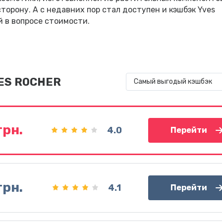
торону. А с недавних пор стал доступен и кэшбэк Yves
 в вопросе стоимости.
VES ROCHER
Самый выгодый кэшбэк
грн.
4.0
Перейти
грн.
4.1
Перейти