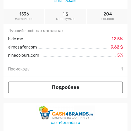
smarty.sale
1536
1 $
204
магазинов
мин. сумма
отзывов
Лучший кэшбэк в магазинах
hide.me
12.5%
almosafer.com
9.62 $
ninecolours.com
5%
Промокоды
1
Подробнее
cash4brands.ru